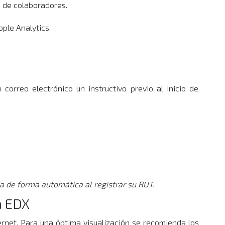
os de colaboradores.
ople Analytics.
 correo electrónico un instructivo previo al inicio de
da de forma automática al registrar su RUT.
a EDX
ernet. Para una óptima visualización se recomienda los