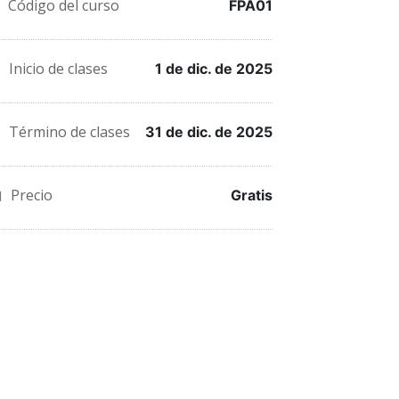
Código del curso
Twitter
mensaje
correo
FPA01
que
en
a
Inicio de clases
1 de dic. de 2025
te
Facebook,
tus
has
para
amigos
Término de clases
31 de dic. de 2025
inscrito
decir
indicando
en
que
que
Precio
Gratis
este
te
te
curso
haz
has
inscrito
registrado
en
en
este
este