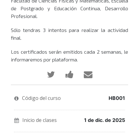
Facultad de Ciencias Físicas y Matemáticas, Escuela
de Postgrado y Educación Continua, Desarrollo
Profesional.
Sólo tendras 3 intentos para realizar la actividad
final.
Los certificados serán emitidos cada 2 semanas, le
informaremos por plataforma.
Publica
Comparte
Envía
en
un
un
Código del curso
Twitter
mensaje
correo
HB001
que
en
a
Inicio de clases
1 de dic. de 2025
te
Facebook,
tus