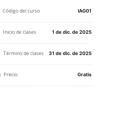
en
un
un
Código del curso
Twitter
mensaje
correo
IAG01
que
en
a
Inicio de clases
1 de dic. de 2025
te
Facebook,
tus
has
para
amigos
Término de clases
31 de dic. de 2025
inscrito
decir
indicando
en
que
que
Precio
Gratis
este
te
te
curso
haz
has
inscrito
registrado
en
en