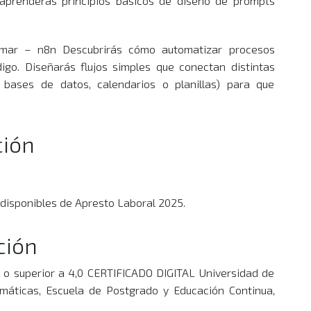
 aprenderás principios básicos de diseño de prompts
ramar – n8n Descubrirás cómo automatizar procesos
igo. Diseñarás flujos simples que conectan distintas
, bases de datos, calendarios o planillas) para que
ción
s disponibles de Apresto Laboral 2025.
ción
al o superior a 4,0 CERTIFICADO DIGITAL Universidad de
emáticas, Escuela de Postgrado y Educación Continua,