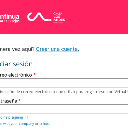
mera vez aquí?
Crear una cuenta.
iciar sesión
ístrese
reo electrónico
í
lizando
irección de correo electrónico que utilizó para registrarse con Virtual
traseña
ección
reo
d help signing in?
ctrónico
 in with your company or school