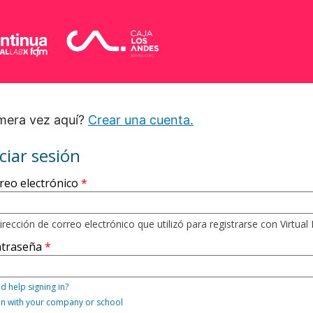
mera vez aquí?
Crear una cuenta.
iciar sesión
ístrese
reo electrónico
í
lizando
irección de correo electrónico que utilizó para registrarse con Virtual
traseña
ección
reo
d help signing in?
ctrónico
 in with your company or school